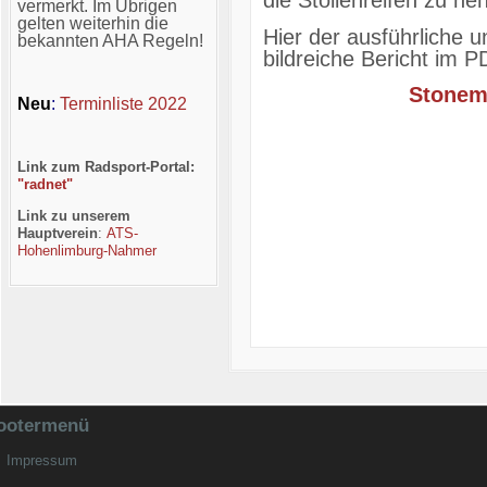
die Stollenreifen zu n
vermerkt. Im Übrigen
gelten weiterhin die
Hier der ausführliche 
bekannten AHA Regeln!
bildreiche Bericht im 
Stonem
Neu
:
Terminliste 2022
Link zum Radsport-Portal:
"radnet"
Link zu unserem
Hauptverein
:
ATS-
Hohenlimburg-Nahmer
ootermenü
Impressum