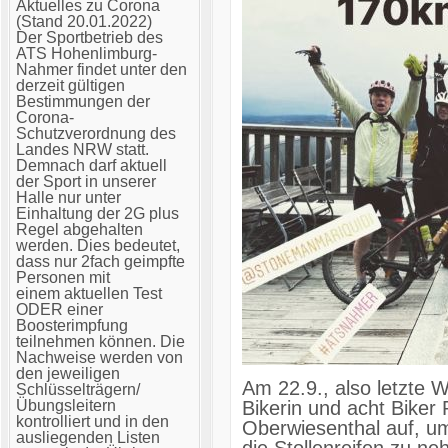
Aktuelles zu Corona
(Stand 20.01.2022)
Der Sportbetrieb des
ATS Hohenlimburg-
Nahmer findet unter den
derzeit gültigen
Bestimmungen der
Corona-
Schutzverordnung des
Landes NRW statt.
Demnach darf aktuell
der Sport in unserer
Halle nur unter
Einhaltung der 2G plus
Regel abgehalten
werden. Dies bedeutet,
dass nur 2fach geimpfte
Personen mit
einem aktuellen Test
ODER einer
Boosterimpfung
teilnehmen können. Die
Nachweise werden von
den jeweiligen
Am 22.9., also letzte 
Schlüsselträgern/
Übungsleitern
Bikerin und acht Biker
kontrolliert und in den
Oberwiesenthal auf, u
ausliegenden Listen