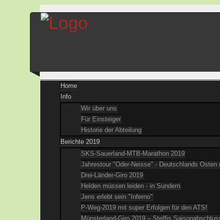
Home
Info
Wir über uns
Für Einsteiger
Historie der Abteilung
Berichte 2019
SKS-Sauerland-MTB-Marathon 2019
Jahrestour "Oder-Neisse" - Deutschlands Osten
Drei-Länder-Giro 2019
Helden müssen leiden - in Sundern
Jens erlebt sein "Inferno"
P-Weg-2019 mit super Erfolgen für den ATS!
Münsterland-Giro 2019 – Steffis Saisonabschlus