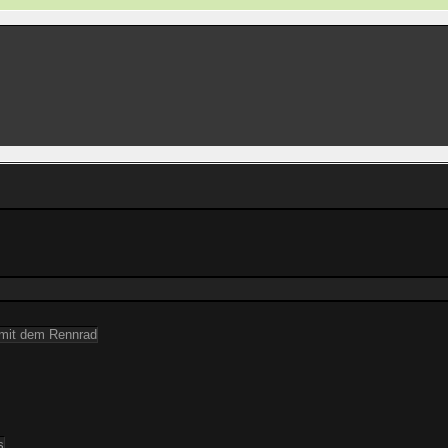
 mit dem Rennrad
s